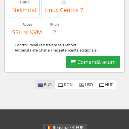
Trafic
OS
Nelimitat
Linux Centos 7
Acces
IP-uri
SSH si KVM
2
Control Panel reinstalare sau reboot
Autoinstalare CPanel (necesita licenta aditionala)
Comandă acum
EUR
RON
USD
HUF
Română / € EUR