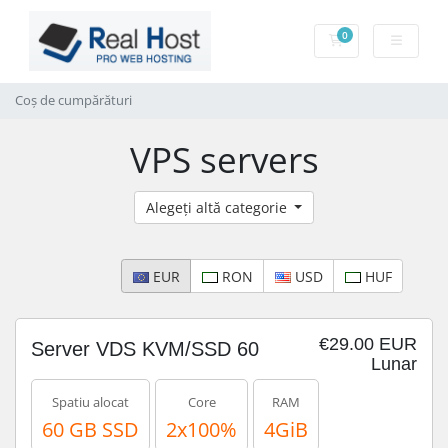
0
Coș de cumpărătu
Coș de cumpărături
VPS servers
Alegeți altă categorie
EUR
RON
USD
HUF
€29.00 EUR
Server VDS KVM/SSD 60
Lunar
Spatiu alocat
Core
RAM
60 GB SSD
2x100%
4GiB