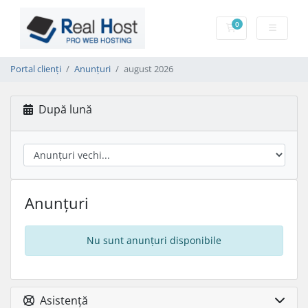
0
Coș de cumpărătu
Portal clienți
Anunțuri
august 2026
După lună
Anunțuri
Nu sunt anunțuri disponibile
Asistență