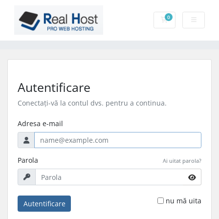
0
Coș de cumpărătu
Autentificare
Conectați-vă la contul dvs. pentru a continua.
Adresa e-mail
Parola
Ai uitat parola?
nu mă uita
Autentificare